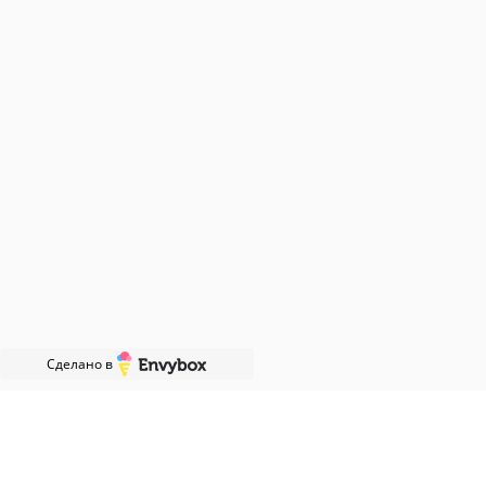
Московская область, городской
округ Подольск, посёлок
Подольской машинно-
испытательной станцииОГРНИП
321774600553770
Банк: АО «АЛЬФА-БАНК»
Р/С: 40802 810 5 01820 001544
К/С: 30101 810 2 00000 000593
БИК: 044525593
ИП Амирова Фарида Раисовна
ИНН 165206494554
Политика конфиденциальности
Сделано в
e-mail: ava-met-zavod@mail.ru
+7 (903) 207-04-69