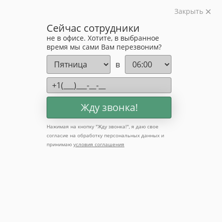
Закрыть
Изготавливаем лестницы на металлокаркасе
Сейчас сотрудники
на лазерном оборудовании с 2016 года
не в офисе. Хотите, в выбранное
Звоните:
время мы сами Вам перезвоним?
+7 (903) 207-04-69
в
Жду звонка!
Нажимая на кнопку "
Жду звонка!
", я даю свое
Ограждения и перила
согласие на обработку персональных данных и
принимаю
условия соглашения
для лестниц:
безопасность в
сочетании со стилем