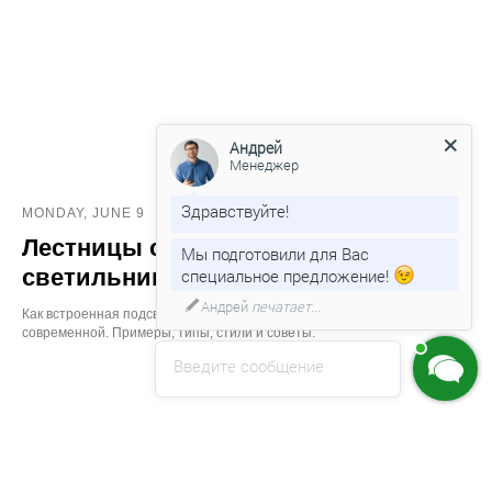
Андрей
Менеджер
Здравствуйте!
MONDAY, JUNE 9
Лестницы со встроенными
Мы подготовили для Вас
светильниками
специальное предложение!
Андрей
печатает...
Как встроенная подсветка делает лестницу комфортной и
современной. Примеры, типы, стили и советы.
Введите сообщение