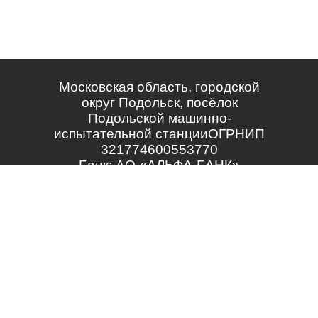
Московская область, городской
округ Подольск, посёлок
Подольской машинно-
испытательной станцииОГРНИП
321774600553770
Банк: АО «АЛЬФА-БАНК»
Р/С: 40802 810 5 01820 001544
К/С: 30101 810 2 00000 000593
БИК: 044525593
ИП Амирова Фарида Раисовна
ИНН 165206494554
Политика конфиденциальности