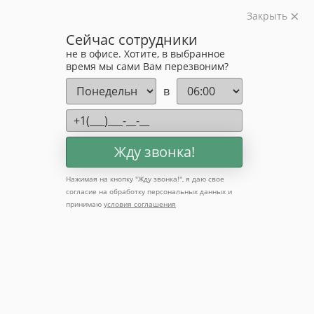
Закрыть
Изготавливаем лестницы на металлокаркасе
Сейчас сотрудники
на лазерном оборудовании с 2016 года
не в офисе. Хотите, в выбранное
Звоните:
время мы сами Вам перезвоним?
+7 (903) 207-04-69
в
Жду звонка!
Нажимая на кнопку "
Жду звонка!
", я даю свое
согласие на обработку персональных данных и
принимаю
условия соглашения
Лестницы на цокольный
этаж — производство в
Москве под ключ