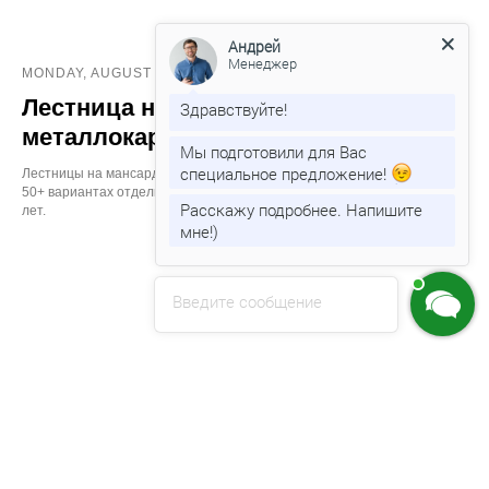
Андрей
Менеджер
MONDAY, AUGUST 4
Лестница на мансарду на
Здравствуйте!
металлокаркасе
Мы подготовили для Вас
специальное предложение!
Лестницы на мансарду на металлокаркасе. Прочные, компактные, в
50+ вариантах отделки. Бесплатный замер, 3D‑проект, гарантия до 10
Расскажу подробнее. Напишите
лет.
мне!)
Введите сообщение