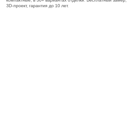
компактные, в 50+ вариантах отделки. Бесплатный замер,
3D‑проект, гарантия до 10 лет.