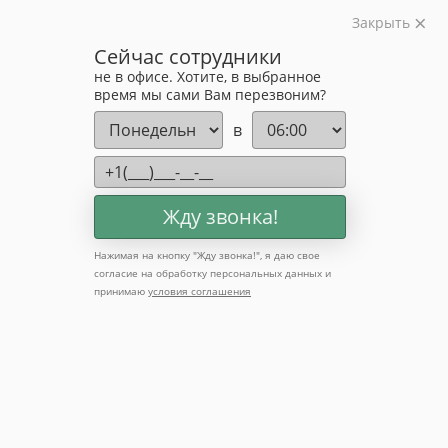
Закрыть
Изготавливаем лестницы на металлокаркасе
Сейчас сотрудники
на лазерном оборудовании с 2016 года
не в офисе. Хотите, в выбранное
Звоните:
время мы сами Вам перезвоним?
+7 (903) 207-04-69
в
Жду звонка!
Нажимая на кнопку "
Жду звонка!
", я даю свое
Лестница в частный дом
согласие на обработку персональных данных и
принимаю
условия соглашения
на металлокаркасе:
надёжность, дизайн и
свобода выбора
Лестница в частном доме — не просто способ попасть на