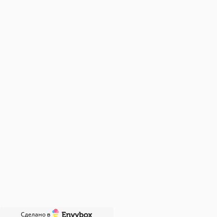
e-mail: ava-met-zavod@mail.ru
+7 (903) 207-04-69
Сейчас работаем
© Все права защищены.
Работаем с 2016 года.
Информация на сайте носит информационный
характер
и не является публичной офертой.
Окончательная стоимость определяется после
замера
и согласования проекта.
Tilda
Made on
Сделано в