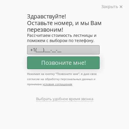
Закрыть
Изготавливаем лестницы на металлокаркасе
Здравствуйте!
на лазерном оборудовании с 2016 года
Оставьте номер, и мы Вам
Звоните:
перезвоним!
+7 (903) 207-04-69
Рассчитаем стоимость лестницы и
поможем с выбором по телефону.
Лестница в дом от
производителя
Позвоните мне!
Нажимая на кнопку "
Позвоните мне
", я даю свое
согласие на обработку персональных данных и
принимаю
условия соглашения
Выбрать удобное время звонка