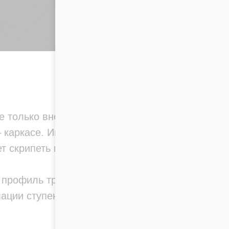
е только внешнему виду
 каркасе. Именно от него
т скрипеть и
 профиль трубы. Ошибка
ации ступеней и снижению