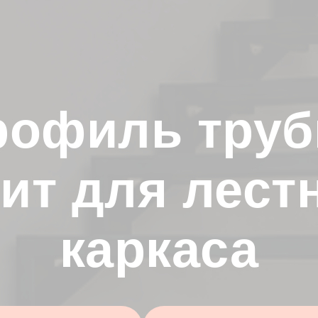
рофиль тру
ит для лест
каркаса