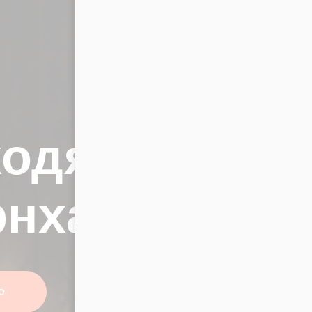
одят для
рнхаус
о