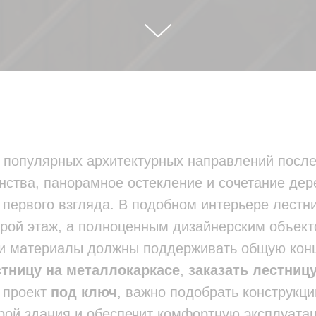
 популярных архитектурных направлений после
анства, панорамное остекление и сочетание де
первого взгляда. В подобном интерьере лестни
орой этаж, а полноценным дизайнерским объект
 и материалы должны поддерживать общую кон
стницу на металлокаркасе
,
заказать лестниц
 проект
под ключ
, важно подобрать конструкци
урой здания и обеспечит комфортную эксплуата