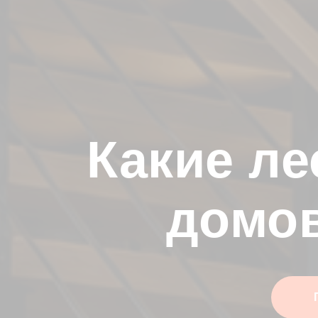
Какие л
домов