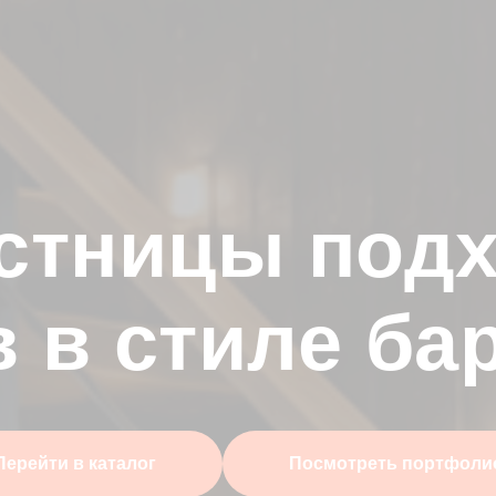
естницы подх
 в стиле ба
Перейти в каталог
Посмотреть портфоли