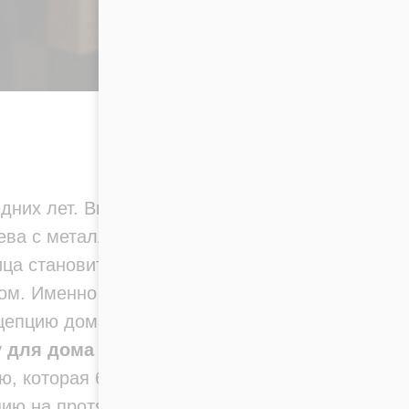
дних лет. Высокие
рева с металлом делают
ца становится не просто
ом. Именно поэтому её
цепцию дома.
у для дома в стиле
ю, которая будет
цию на протяжении многих